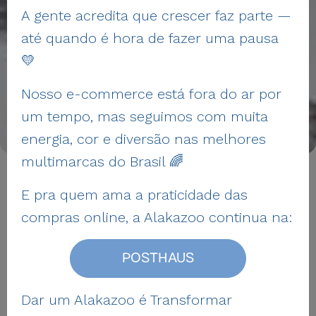
A gente acredita que crescer faz parte —
até quando é hora de fazer uma pausa
💛
Nosso e-commerce está fora do ar por
um tempo, mas seguimos com muita
energia, cor e diversão nas melhores
multimarcas do Brasil 🌈
Trocas & Devoluções
E pra quem ama a praticidade das
compras online, a Alakazoo continua na:
Se você realizou uma compra em nosso
e-commerce, fique tranquilo!
POSTHAUS
Estamos aqui para te ajudar. Entre em
contato conosco.
Dar um Alakazoo é Transformar