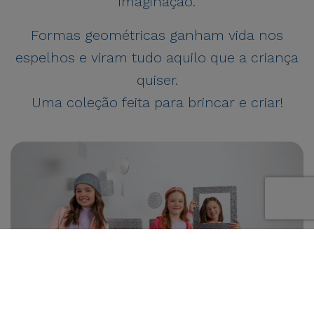
imaginação.
Formas geométricas ganham vida nos
espelhos e viram tudo aquilo que a criança
quiser.
Uma coleção feita para brincar e criar!